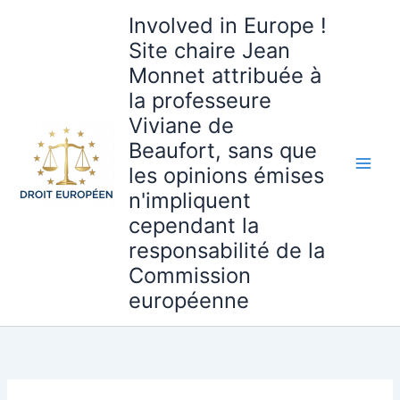
Aller
Involved in Europe !
au
Site chaire Jean
contenu
Monnet attribuée à
la professeure
Viviane de
Beaufort, sans que
les opinions émises
n'impliquent
cependant la
responsabilité de la
Commission
européenne