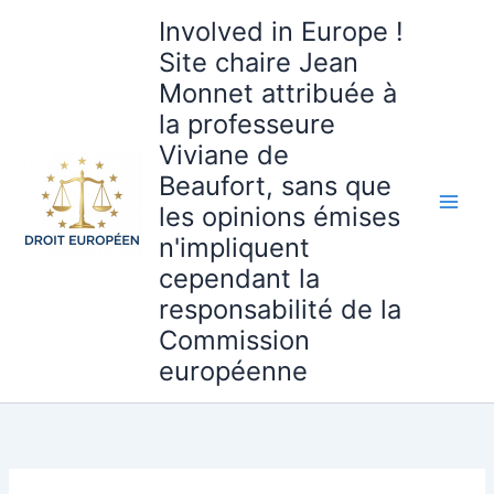
Aller
Involved in Europe !
au
Site chaire Jean
contenu
Monnet attribuée à
la professeure
Viviane de
Beaufort, sans que
les opinions émises
n'impliquent
cependant la
responsabilité de la
Commission
européenne