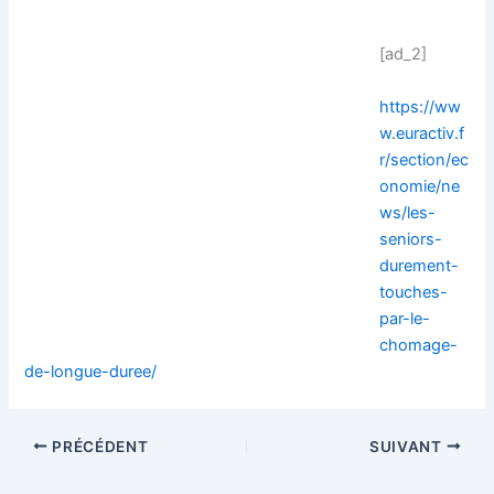
[ad_2]
https://ww
w.euractiv.f
r/section/ec
onomie/ne
ws/les-
seniors-
durement-
touches-
par-le-
chomage-
de-longue-duree/
PRÉCÉDENT
SUIVANT