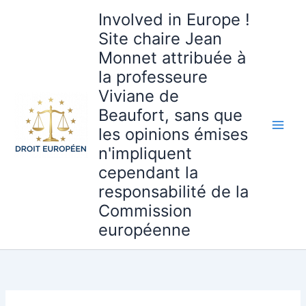
Aller
Involved in Europe !
au
Site chaire Jean
contenu
Monnet attribuée à
la professeure
Viviane de
Beaufort, sans que
les opinions émises
n'impliquent
cependant la
responsabilité de la
Commission
européenne