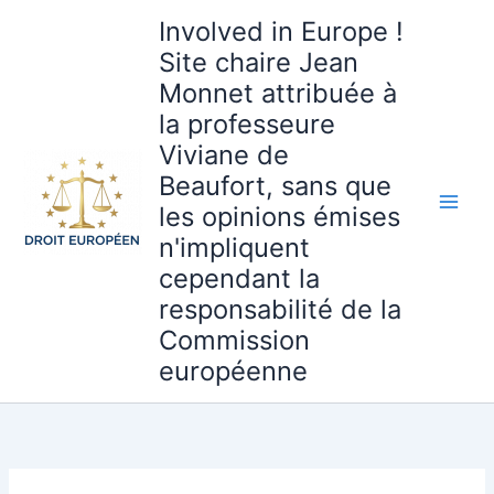
Aller
Involved in Europe !
au
Site chaire Jean
contenu
Monnet attribuée à
la professeure
Viviane de
Beaufort, sans que
les opinions émises
n'impliquent
cependant la
responsabilité de la
Commission
européenne