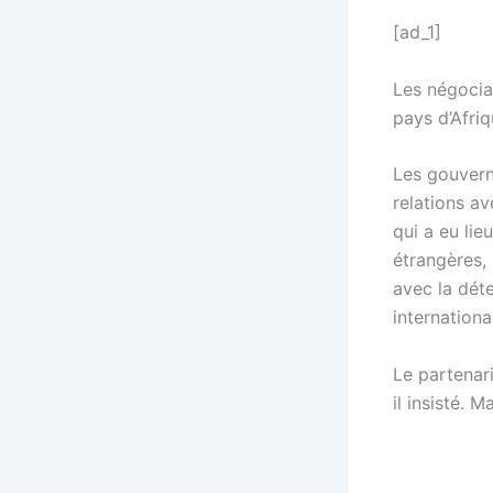
[ad_1]
Les négociat
pays d’Afri
Les gouvern
relations a
qui a eu lie
étrangères, 
avec la dét
internationa
Le partenari
il insisté. 