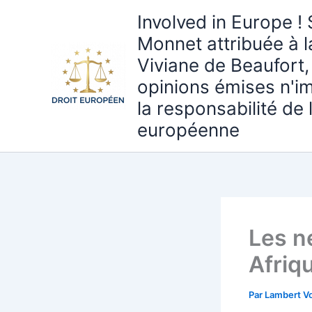
Aller
Involved in Europe ! 
au
Monnet attribuée à 
contenu
Viviane de Beaufort,
opinions émises n'i
la responsabilité de
européenne
Les n
Afriq
Par
Lambert Vo