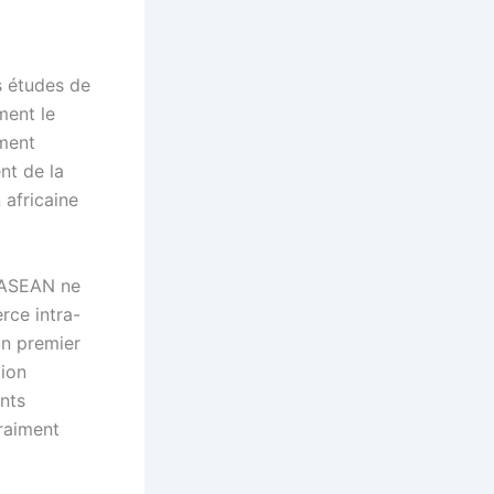
s études de
ment le
ement
nt de la
africaine
l’ASEAN ne
rce intra-
un premier
tion
nts
vraiment