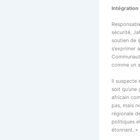
Intégration
Responsable
sécurité, Ja
soutien de 
s’exprimer 
Communauté 
comme un sim
Il suspecte
soit qu’une
africain co
pas, mais no
régionale d
politiques e
étonnant. »