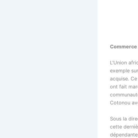
Commerce i
L’Union afr
exemple sur
acquise. Ce 
ont fait mar
communauté 
Cotonou ave
Sous la dir
cette derni
dépendante 