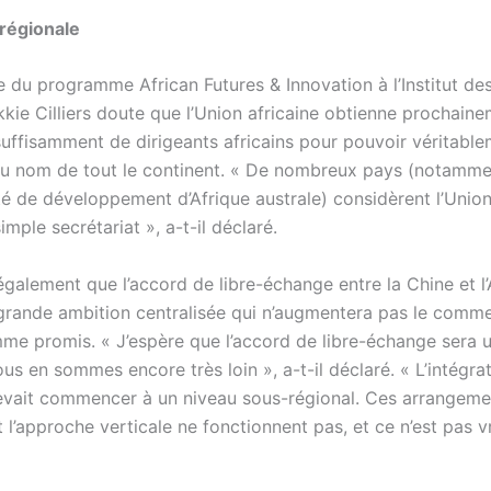
 régionale
 du programme African Futures & Innovation à l’Institut de
kkie Cilliers doute que l’Union africaine obtienne prochaine
suffisamment de dirigeants africains pour pouvoir véritabl
au nom de tout le continent. « De nombreux pays (notamme
de développement d’Afrique australe) considèrent l’Union 
ple secrétariat », a-t-il déclaré.
 également que l’accord de libre-échange entre la Chine et 
 grande ambition centralisée qui n’augmentera pas le comme
mme promis. « J’espère que l’accord de libre-échange sera 
us en sommes encore très loin », a-t-il déclaré. « L’intégra
evait commencer à un niveau sous-régional. Ces arrangeme
t l’approche verticale ne fonctionnent pas, et ce n’est pas 