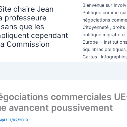
Bienvenue sur Involv
Site chaire Jean
Politique commercial
la professeure
négociations comme
 sans que les
Citoyenneté , droits 
mpliquent cependant
politique migratoire
Europe ~ Institution
 la Commission
équilibres politiques
Cartes , Infographie
égociations commerciales UE
ue avancent poussivement
lpi
/
11/02/2019