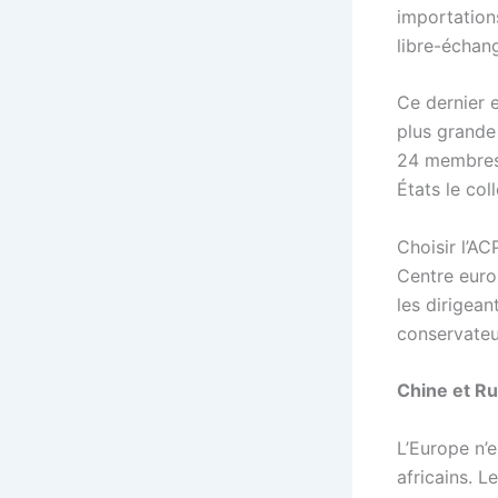
importations
libre-échang
Ce dernier e
plus grande
24 membres 
États le col
Choisir l’AC
Centre euro
les dirigean
conservateu
Chine et Ru
L’Europe n’e
africains. 