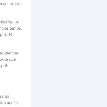
’un accord de
Nigéria – la
nt ce temps,
pôt. 14
soutient le
joute que
sprit
geants
ette année,