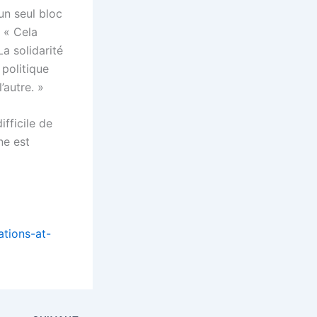
un seul bloc
. « Cela
a solidarité
 politique
’autre. »
ifficile de
ne est
ations-at-