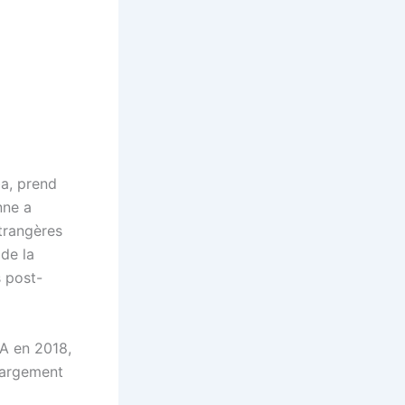
ba, prend
nne a
étrangères
 de la
s post-
UA en 2018,
 largement