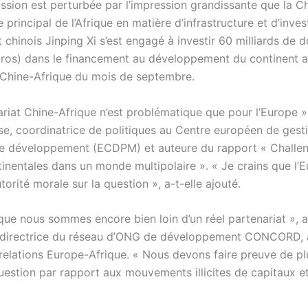
ssion est perturbée par l’impression grandissante que la C
e principal de l’Afrique en matière d’infrastructure et d’inve
 chinois Jinping Xi s’est engagé à investir 60 milliards de do
euros) dans le financement au développement du continent af
Chine-Afrique du mois de septembre.
ariat Chine-Afrique n’est problématique que pour l’Europe »
se, coordinatrice de politiques au Centre européen de gest
de développement (ECDPM) et auteure du rapport « Challen
tinentales dans un monde multipolaire ». « Je crains que l’
torité morale sur la question », a-t-elle ajouté.
que nous sommes encore bien loin d’un réel partenariat », a
directrice du réseau d’ONG de développement CONCORD, a
s relations Europe-Afrique. « Nous devons faire preuve de p
estion par rapport aux mouvements illicites de capitaux et 