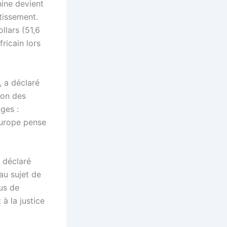
hine devient
stissement.
llars (51,6
ricain lors
, a déclaré
ion des
ges :
Europe pense
 déclaré
u sujet de
lus de
à la justice