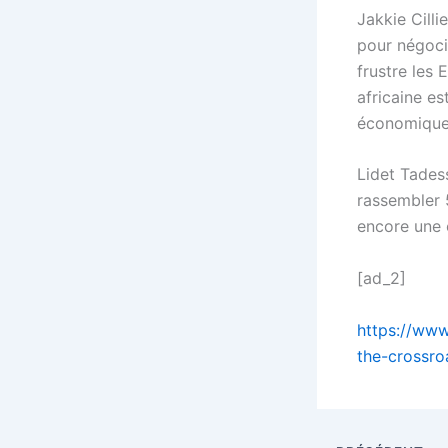
Jakkie Cilli
pour négocie
frustre les 
africaine es
économique 
Lidet Tadesse
rassembler 5
encore une o
[ad_2]
https://www
the-crossro