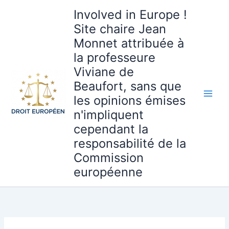
Aller
Involved in Europe !
au
Site chaire Jean
contenu
Monnet attribuée à
la professeure
Viviane de
Beaufort, sans que
les opinions émises
n'impliquent
cependant la
responsabilité de la
Commission
européenne