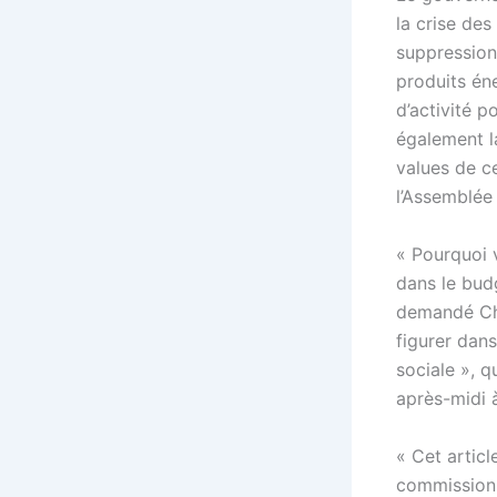
la crise des
suppression
produits én
d’activité 
également la
values de c
l’Assemblée 
« Pourquoi 
dans le bud
demandé Char
figurer dan
sociale », q
après-midi 
« Cet articl
commission 