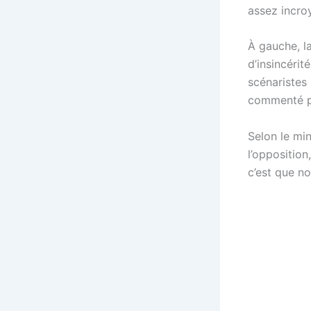
assez incro
À gauche, l
d’insincérit
scénaristes 
commenté po
Selon le mi
l’oppositio
c’est que n