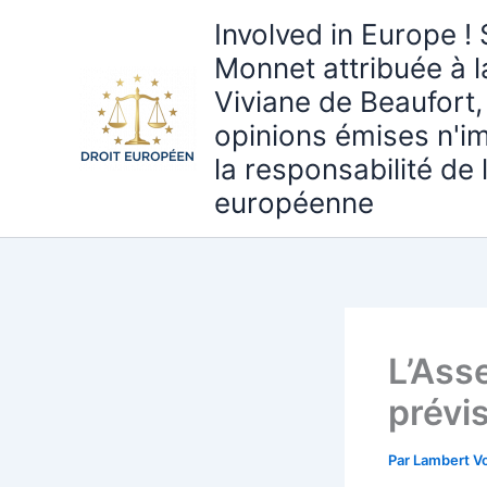
Aller
Involved in Europe ! 
au
Monnet attribuée à 
contenu
Viviane de Beaufort,
opinions émises n'i
la responsabilité de
européenne
L’Ass
prévi
Par
Lambert Vo