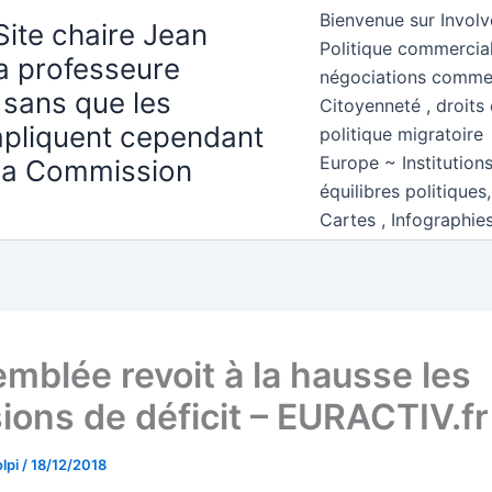
Bienvenue sur Involv
Site chaire Jean
Politique commercial
la professeure
négociations comme
 sans que les
Citoyenneté , droits 
mpliquent cependant
politique migratoire
Europe ~ Institution
 la Commission
équilibres politiques
Cartes , Infographie
emblée revoit à la hausse les
sions de déficit – EURACTIV.fr
lpi
/
18/12/2018