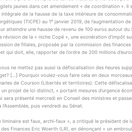
 gilets jaunes dans cet amendement « de coordination ». Il s
 intégrale de la hausse de la taxe intérieure de consommati
e
ergétiques (TICPE) au 1
janvier 2019, de l’augmentation de
pour atteindre une hausse de revenu de 100 euros autour du 
 révision de la « niche Copé », une exonération d’impôt sur
ession de filiales, proposée par la commission des finances
et qui doit, elle, rapporter de l’ordre de 200 millions d’euro
vous ne mettez pas aussi la défiscalisation des heures sup
get? […] Pourquoi voulez-vous faire cela en deux morceaux
les de Courson (Libertés et territoires). Cette défiscalisa
s un projet de loi distinct, « portant mesures d’urgence éc
ui sera présenté mercredi en Conseil des ministres et passe
à l’Assemblée, puis vendredi au Sénat.
e liminaire est faux, archi-faux », a critiqué le président de l
des Finances Eric Woerth (LR), en dénonçant « un embroui