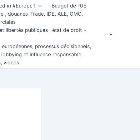
ed in #Europe !
Budget de l’UE
e , douanes ,Trade, IDE, ALE, OMC,
rciales
et libertés publiques , état de droit ~
s européennes, processus décisionnels,
, lobbying et influence responsable
s, videos