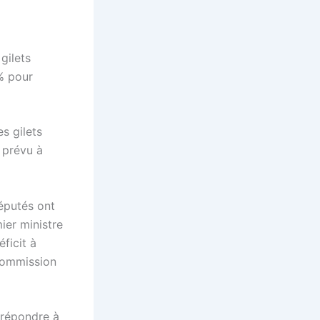
gilets
2% pour
s gilets
t prévu à
députés ont
er ministre
ficit à
 Commission
 répondre à