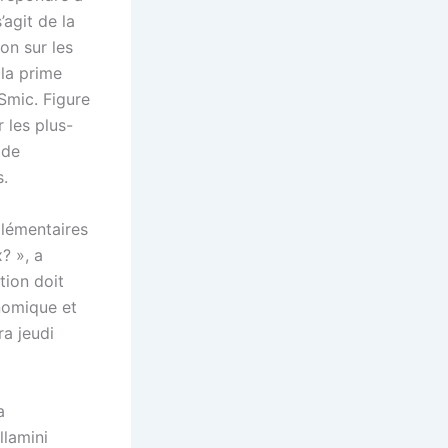
’agit de la
on sur les
 la prime
Smic. Figure
 les plus-
 de
s.
plémentaires
? », a
tion doit
onomique et
ra jeudi
a
llamini