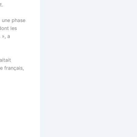
t.
« une phase
dont les
 », a
itait
e français,