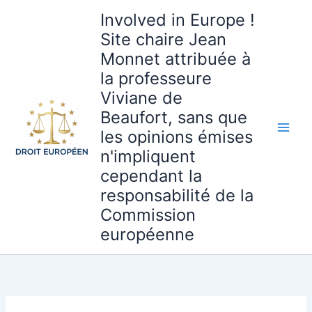
Aller
Involved in Europe !
au
Site chaire Jean
contenu
Monnet attribuée à
la professeure
Viviane de
Beaufort, sans que
les opinions émises
n'impliquent
cependant la
responsabilité de la
Commission
européenne