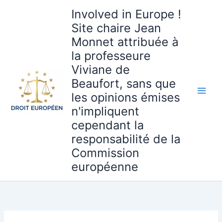
Aller
Involved in Europe !
au
Site chaire Jean
contenu
Monnet attribuée à
la professeure
Viviane de
Beaufort, sans que
les opinions émises
n'impliquent
cependant la
responsabilité de la
Commission
européenne