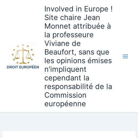
Aller
Involved in Europe !
au
Site chaire Jean
contenu
Monnet attribuée à
la professeure
Viviane de
Beaufort, sans que
les opinions émises
n'impliquent
cependant la
responsabilité de la
Commission
européenne