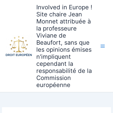
Aller
Involved in Europe !
au
Site chaire Jean
contenu
Monnet attribuée à
la professeure
Viviane de
Beaufort, sans que
les opinions émises
n'impliquent
cependant la
responsabilité de la
Commission
européenne