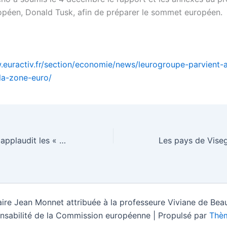
opéen, Donald Tusk, afin de préparer le sommet européen.
.euractiv.fr/section/economie/news/leurogroupe-parvient-
la-zone-euro/
Nathalie Loiseau applaudit les « propositions ambitieuses » des citoyens pour l’UE
ire Jean Monnet attribuée à la professeure Viviane de Beau
nsabilité de la Commission européenne | Propulsé par
Thèm