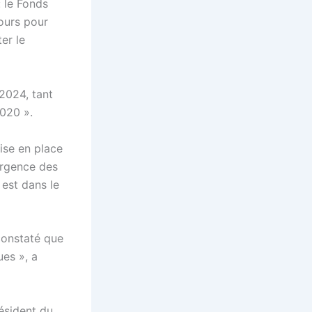
: le Fonds
cours pour
er le
2024, tant
2020 ».
mise en place
ergence des
 est dans le
constaté que
ues », a
ésident du