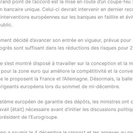
rand point de l’accord est la mise en route d’un coupe-feu 
n bancaire unique. Celui-ci devrait intervenir en dernier re
 interventions européennes sur les banques en faillite et évit
ublic.
lement décidé d’avancer son entrée en vigueur, prévue pour 
rogrès sont suffisant dans les réductions des risques pour 
 s’est montré disposé à travailler sur la conception et la 
 pour la zone euro qui améliore la compétitivité et la conv
 le proposent la France et l’Allemagne. Désormais, la balle
rigeants européens lors du sommet de mi-décembre.
stème européen de garantie des dépôts, les ministres ont 
avail [était] nécessaire avant d’initier les discussions politiq
président de l’Eurogroupe.
no a soumis le 4 décembre le rapport et les annexes au pr