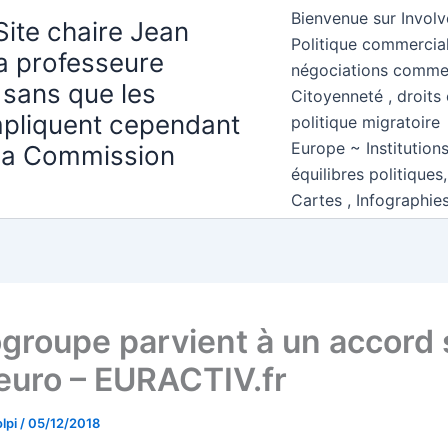
Bienvenue sur Involv
Site chaire Jean
Politique commercial
la professeure
négociations comme
 sans que les
Citoyenneté , droits 
mpliquent cependant
politique migratoire
Europe ~ Institution
 la Commission
équilibres politiques
Cartes , Infographie
ogroupe parvient à un accord 
euro – EURACTIV.fr
lpi
/
05/12/2018