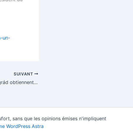
a-un-
SUIVANT
Les pays de Visegrád obtiennent la tête de la réforme de Dublin
fort, sans que les opinions émises n'impliquent
e WordPress Astra