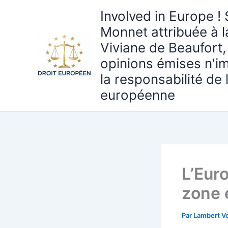
Aller
Involved in Europe ! 
au
Monnet attribuée à 
contenu
Viviane de Beaufort,
opinions émises n'i
la responsabilité de
européenne
L’Eur
zone 
Par
Lambert Vo