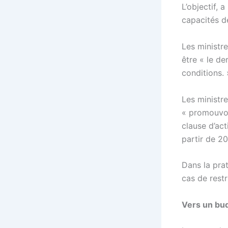
L’objectif, 
capacités de
Les ministr
être « le d
conditions. 
Les ministr
« promouvoir
clause d’act
partir de 2
Dans la pra
cas de restr
Vers un bud