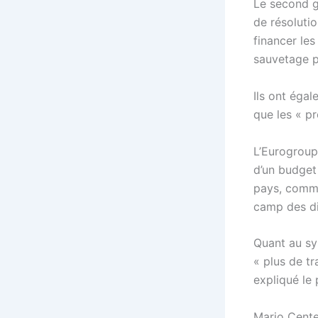
Le second g
de résolutio
financer les
sauvetage p
Ils ont éga
que les « p
L’Eurogroupe
d’un budget
pays, comme
camp des di
Quant au sy
« plus de tr
expliqué le 
Mario Cente