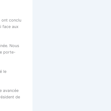
o ont conclu
i face aux
inée. Nous
le porte-
é le
nde avancée
résident de