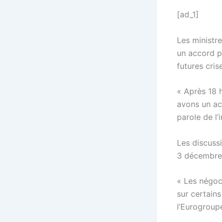
[ad_1]
Les ministr
un accord p
futures cris
« Après 18 
avons un acc
parole de l’
Les discuss
3 décembre 
« Les négoci
sur certains
l’Eurogroup