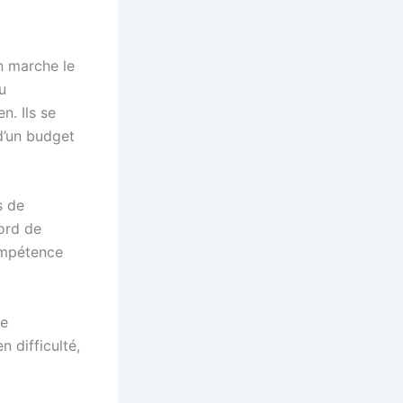
n marche le
u
. Ils se
 d’un budget
s de
ord de
ompétence
de
 difficulté,