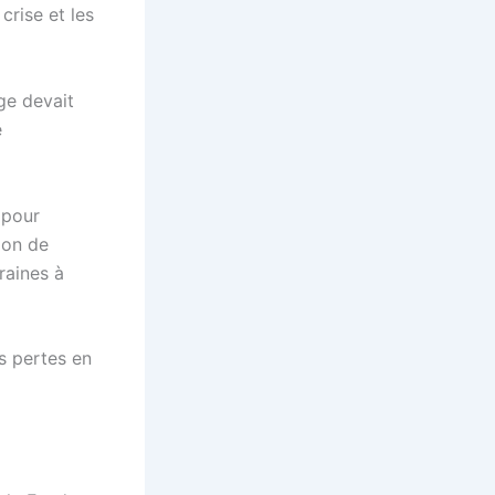
crise et les
ge devait
e
 pour
ion de
raines à
s pertes en