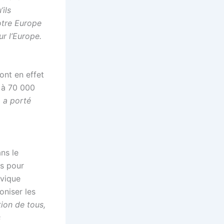
ils
otre Europe
ur l’Europe.
ont en effet
e à 70 000
, a porté
ns le
ns pour
ivique
oniser les
tion de tous,
s