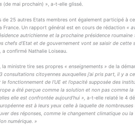
s
(de mai prochain) », a-t-elle glissé.
s de 25 autres Etats membres ont également participé à cett
la France. Un rapport général est en cours de rédaction
« a
présidence autrichienne et la prochaine présidence roumaine
es chefs d’Etat et de gouvernement vont se saisir de cette 
,
a confirmé Nathalie Loiseau.
, la ministre tire ses propres
« enseignements »
de la déma
 consultations citoyennes auxquelles j’ai pris part, il y a c
r le fonctionnement de l’UE et l’opacité supposée des instit
urope a été perçue comme la solution et non pas comme la
lles elle est confrontée aujourd’hui »,
a-t-elle relaté le 4 
 européenne est à leurs yeux celle à laquelle de nombreuses
uver des réponses, comme le changement climatique ou la
ion numérique. »