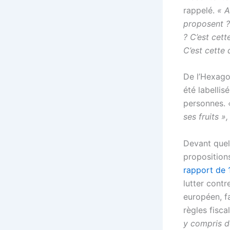
rappelé.
« A
proposent ?
? C’est cett
C’est cette 
De l’Hexago
été labellis
personnes.
ses fruits »,
Devant quelq
propositio
rapport de 
lutter cont
européen, f
règles fisca
y compris de