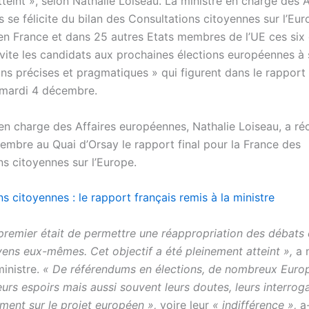
tteint », selon Nathalie Loiseau. La ministre en charge des A
se félicite du bilan des Consultations citoyennes sur l’Eur
en France et dans 25 autres Etats membres de l’UE ces six 
nvite les candidats aux prochaines élections européennes à 
ns précises et pragmatiques » qui figurent dans le rapport f
 mardi 4 décembre.
 en charge des Affaires européennes, Nathalie Loiseau, a ré
embre au Quai d’Orsay le rapport final pour la France des
ns citoyennes sur l’Europe.
s citoyennes : le rapport français remis à la ministre
f premier était de permettre une réappropriation des débats
yens eux-mêmes. Cet objectif a été pleinement atteint »,
a 
ministre.
« De référendums en élections, de nombreux Euro
urs espoirs mais aussi souvent leurs doutes, leurs interroga
ent sur le projet européen »,
voire leur
« indifférence »,
a-