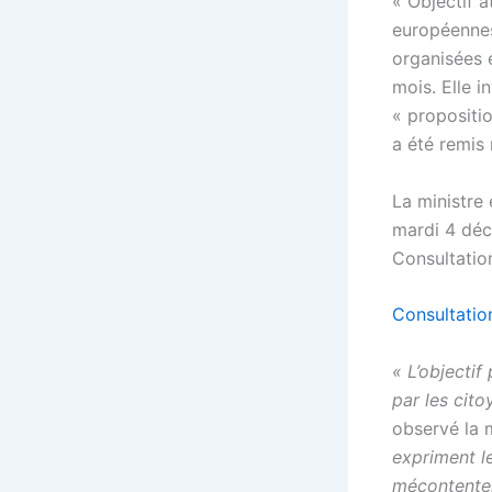
« Objectif a
européennes 
organisées 
mois. Elle i
« propositio
a été remis
La ministre
mardi 4 déc
Consultatio
Consultation
« L’objecti
par les cito
observé la 
expriment le
mécontentem