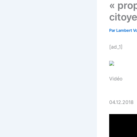
« pro
citoy
Par
Lambert Vo
[ad_1]
Vidéo
04.12.2018