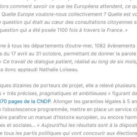
lors comment savoir ce que les Européens attendent, ce qu’
 Quelle Europe voulons-nous collectivement ? Quelle est v
e question qui était au cœur des consultations citoyennes s
question qui a été posée 1100 fois à travers la France. »
ne à tous les départements d’outre-mer, 1082 évènements 
és du 17 avril au 31 octobre, permettant de donner la parol
« Ce travail de dialogue patient, réalisé au long de six mois
a donc applaudi Nathalie Loiseau.
ues dizaines de porteurs de projet, elle a relevé plusieurs
ns
« très précises, pragmatiques et ambitieuses »
figurant da
170 pages de la CNDP
. Allonger les garanties légales à 5 a
re l’obsolescence programmée, mettre en place un service c
aire paraître un manuel d’histoire européen, ou encore harm
les et sociales…
« Aujourd’hui les résultats sont à la disposi
 tous les partis politiques qui vont concourir aux élection