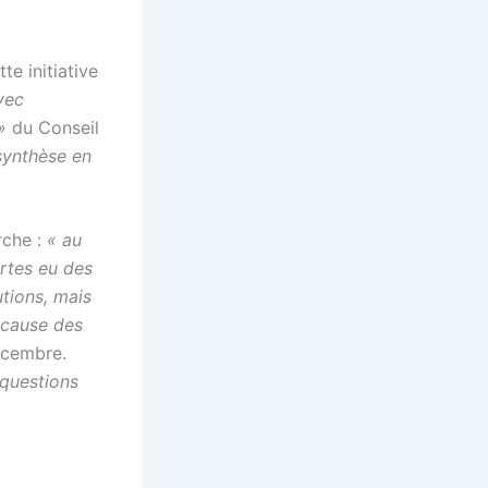
e initiative
vec
 »
du Conseil
synthèse en
rche :
« au
ertes eu des
utions, mais
 cause des
décembre.
 questions