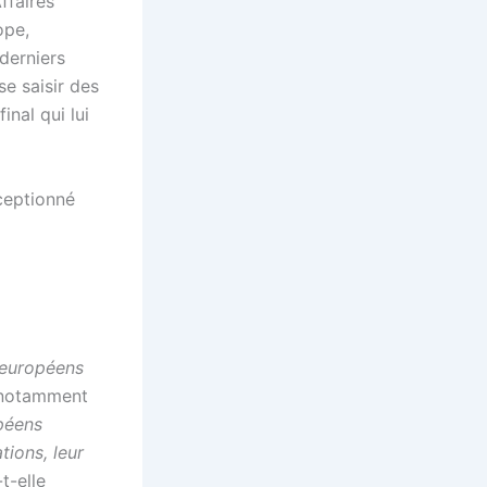
ffaires
ope,
derniers
se saisir des
inal qui lui
ceptionné
 européens
notamment
péens
tions, leur
t-elle