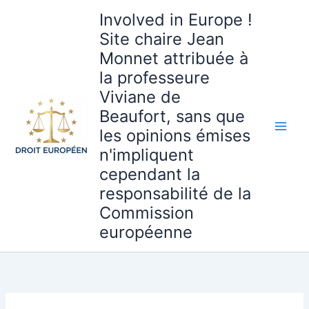
Aller
Involved in Europe !
au
Site chaire Jean
contenu
Monnet attribuée à
la professeure
Viviane de
Beaufort, sans que
les opinions émises
n'impliquent
cependant la
responsabilité de la
Commission
européenne