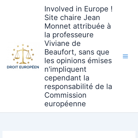
Aller
Involved in Europe !
au
Site chaire Jean
contenu
Monnet attribuée à
la professeure
Viviane de
Beaufort, sans que
les opinions émises
n'impliquent
cependant la
responsabilité de la
Commission
européenne