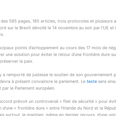
des 585 pages, 185 articles, trois protocoles et plusieurs
ord sur le Brexit dévoilé le 14 novembre au soir par l’UE et 
i.
incipaux points d’achoppement au cours des 17 mois de nég
er une solution pour éviter le retour d’une frontière dure sur 
 préserver la paix.
 a remporté de justesse le soutien de son gouvernement 
t devra à présent convaincre le parlement. Le
texte
sera ensu
et par le Parlement européen.
accord prévoit un controversé « filet de sécurité » pour évi
on d’une « frontière dure » entre l’Irlande du Nord et la Répu
ais surtout, le maintien, même en dernier recours, d’une uni