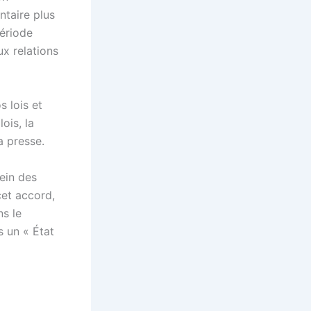
ntaire plus
période
x relations
s lois et
ois, la
a presse.
ein des
cet accord,
ns le
s un « État