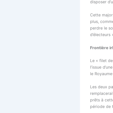
disposer d’
Cette major
plus, comme
perdre le s
d’électeurs 
Frontière i
Le « filet d
l’issue d’un
le Royaume-
Les deux pa
remplacerait
prêts à cett
période de t