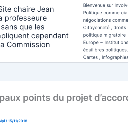
Bienvenue sur Involv
Site chaire Jean
Politique commercial
la professeure
négociations comme
 sans que les
Citoyenneté , droits 
mpliquent cependant
politique migratoire
Europe ~ Institution
 la Commission
équilibres politiques
Cartes , Infographie
ipaux points du projet d’accor
lpi
/
15/11/2018