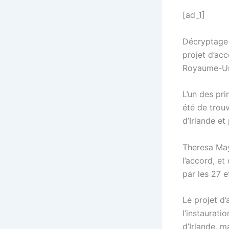
[ad_1]
Décryptage 
projet d’acc
Royaume-Un
L’un des pr
été de trouv
d’Irlande et
Theresa May
l’accord, e
par les 27 
Le projet d’
l’instaurati
d’Irlande, m