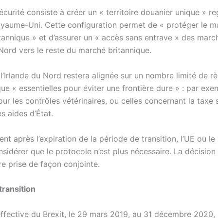
sécurité consiste à créer un « territoire douanier unique » r
Royaume-Uni. Cette configuration permet de « protéger le m
ritannique » et d’assurer un « accès sans entrave » des mar
 Nord vers le reste du marché britannique.
, l’Irlande du Nord restera alignée sur un nombre limité de r
ue « essentielles pour éviter une frontière dure » : par ex
our les contrôles vétérinaires, ou celles concernant la taxe s
es aides d’État.
nt après l’expiration de la période de transition, l’UE ou 
sidérer que le protocole n’est plus nécessaire. La décision
re prise de façon conjointe.
transition
effective du Brexit, le 29 mars 2019, au 31 décembre 2020, 