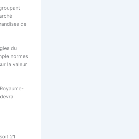
egroupant
arché
chandises de
ègles du
emple normes
ur la valeur
le Royaume-
 devra
soit 21