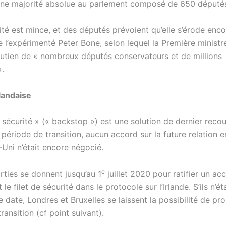
une majorité absolue au parlement composé de 650 député
ité est mince, et des députés prévoient qu’elle s’érode enc
 l’expérimenté Peter Bone, selon lequel la Première ministr
outien de « nombreux députés conservateurs et de millions
».
rlandaise
e sécurité » (« backstop ») est une solution de dernier recour
e période de transition, aucun accord sur la future relation e
Uni n’était encore négocié.
e
rties se donnent jusqu’au 1
juillet 2020 pour ratifier un ac
 le filet de sécurité dans le protocole sur l’Irlande. S’ils n’é
e date, Londres et Bruxelles se laissent la possibilité de pro
ransition (cf point suivant).