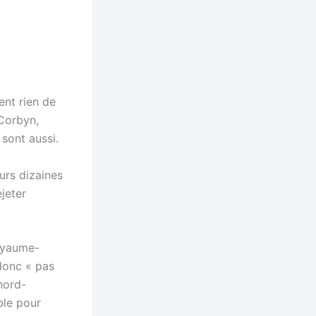
ent rien de
 Corbyn,
 sont aussi.
urs dizaines
jeter
Royaume-
 donc « pas
nord-
ble pour