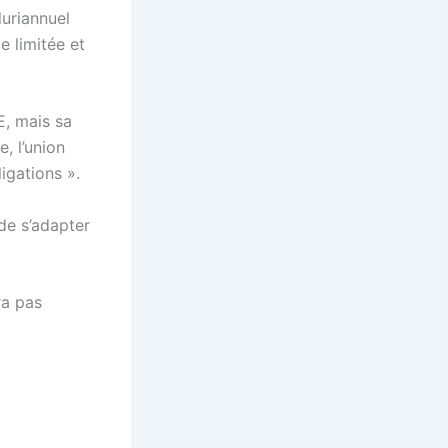
luriannuel
e limitée et
E, mais sa
, l’union
igations ».
de s’adapter
ra pas