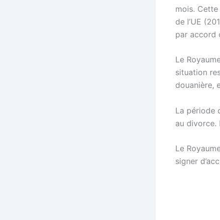
mois. Cette
de l’UE (201
par accord 
Le Royaume-
situation re
douanière, e
La période d
au divorce. 
Le Royaume-
signer d’ac