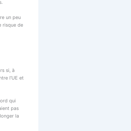
s.
ore un peu
e risque de
s si, à
ntre l’UE et
cord qui
taient pas
longer la