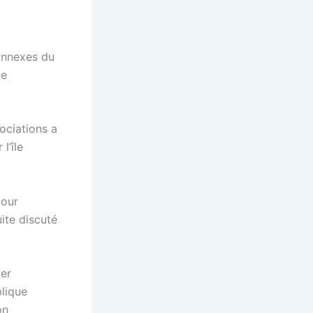
 annexes du
le
ociations a
l’île
pour
ite discuté
ter
blique
on