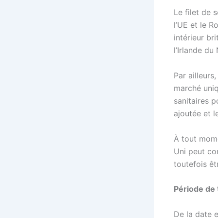
Le filet de 
l’UE et le 
intérieur b
l’Irlande du
Par ailleurs
marché uniq
sanitaires p
ajoutée et l
À tout mome
Uni peut con
toutefois êt
Période de 
De la date 