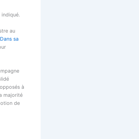
 indiqué.
stre au
Dans sa
our
campagne
lidé
 opposés à
a majorité
motion de