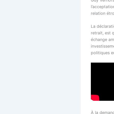
l’acceptatio
relation étr
La déclarati
retrait, est
échange ambi
investisseme
politiques 
À la demand