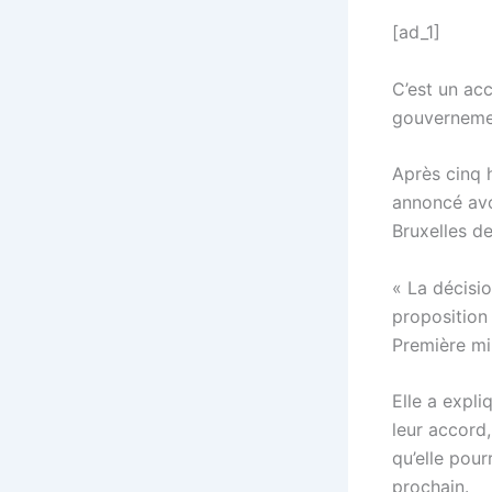
[ad_1]
C’est un ac
gouvernemen
Après cinq 
annoncé avo
Bruxelles 
« La décisi
proposition 
Première mi
Elle a expl
leur accord,
qu’elle pour
prochain.