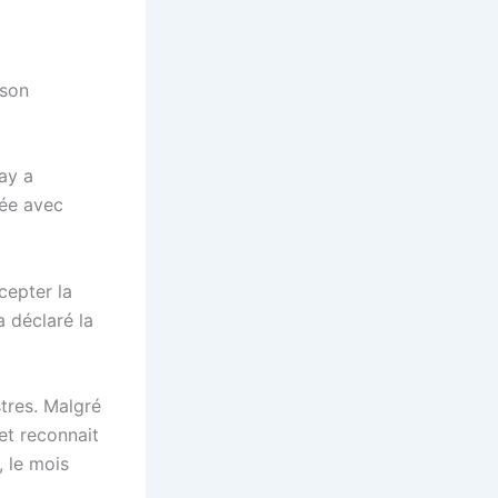
 son
ay a
iée avec
cepter la
a déclaré la
tres. Malgré
 et reconnait
, le mois