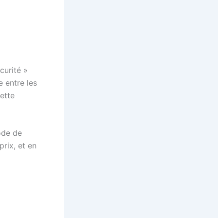
curité »
e entre les
ette
ode de
prix, et en