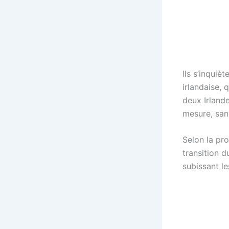
Ils s’inquiè
irlandaise, 
deux Irland
mesure, sans
Selon la pr
transition d
subissant le