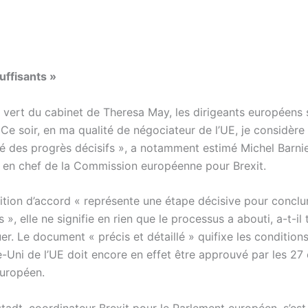
uffisants »
u vert du cabinet de Theresa May, les dirigeants européens 
 Ce soir, en ma qualité de négociateur de l’UE, je considèr
sé des progrès décisifs », a notamment estimé Michel Barnie
 en chef de la Commission européenne pour Brexit.
sition d’accord « représente une étape décisive pour conclu
 », elle ne signifie en rien que le processus a abouti, a-t-il 
er. Le document « précis et détaillé » quifixe les condition
Uni de l’UE doit encore en effet être approuvé par les 27 
uropéen.
adt, coordinateur Brexit pour le Parlement européen, s’est 