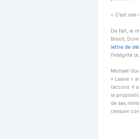
« C’est une 
De fait, le 
Brexit, Dom
lettre de d
l’intégrité 
Michael Gov
« Leave » av
l’accord. I
la propositi
de ses mini
censure con