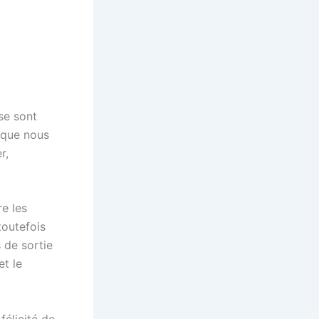
se sont
e que nous
r,
re les
toutefois
s de sortie
et le
félicité de