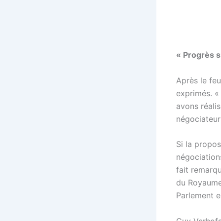
« Progrès s
Après le fe
exprimés. «
avons réali
négociateur
Si la propo
négociations
fait remarqu
du Royaume-
Parlement e
Guy Verhofst