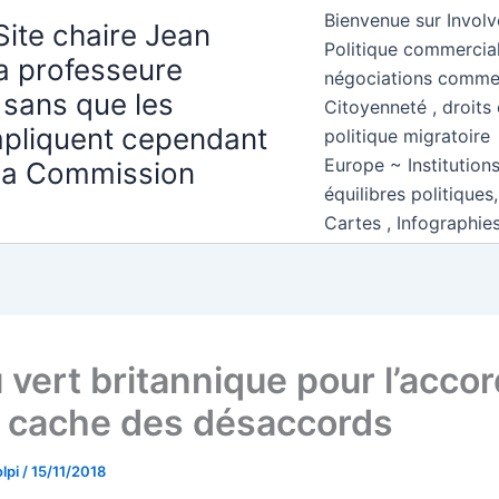
Bienvenue sur Involv
Site chaire Jean
Politique commercial
la professeure
négociations comme
 sans que les
Citoyenneté , droits 
mpliquent cependant
politique migratoire
Europe ~ Institution
 la Commission
équilibres politiques
Cartes , Infographie
 vert britannique pour l’acco
t cache des désaccords
lpi
/
15/11/2018