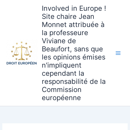
Aller
Involved in Europe !
au
Site chaire Jean
contenu
Monnet attribuée à
la professeure
Viviane de
Beaufort, sans que
les opinions émises
n'impliquent
cependant la
responsabilité de la
Commission
européenne