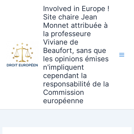
Aller
Involved in Europe !
au
Site chaire Jean
contenu
Monnet attribuée à
la professeure
Viviane de
Beaufort, sans que
les opinions émises
n'impliquent
cependant la
responsabilité de la
Commission
européenne