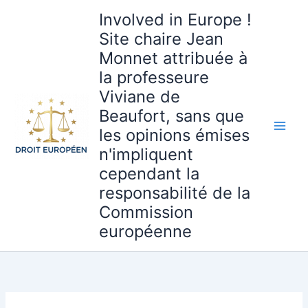
Aller
Involved in Europe !
au
Site chaire Jean
contenu
Monnet attribuée à
la professeure
Viviane de
Beaufort, sans que
les opinions émises
n'impliquent
cependant la
responsabilité de la
Commission
européenne