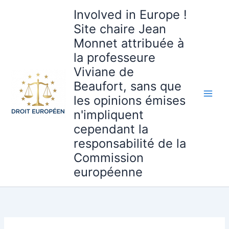
Aller
Involved in Europe !
au
Site chaire Jean
contenu
Monnet attribuée à
la professeure
Viviane de
Beaufort, sans que
les opinions émises
n'impliquent
cependant la
responsabilité de la
Commission
européenne