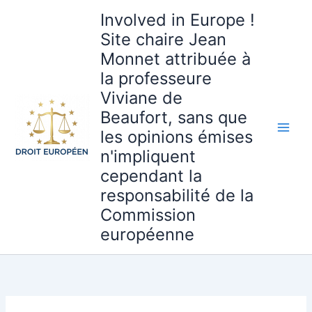
Aller
Involved in Europe !
au
Site chaire Jean
contenu
Monnet attribuée à
la professeure
Viviane de
Beaufort, sans que
les opinions émises
n'impliquent
cependant la
responsabilité de la
Commission
européenne