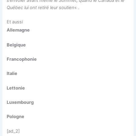
s’envoler avant même le Sommet, quand le Canada et le
Québec lui ont retiré leur soutien
« .
Et aussi
Allemagne
Belgique
Francophonie
Italie
Lettonie
Luxembourg
Pologne
[ad_2]