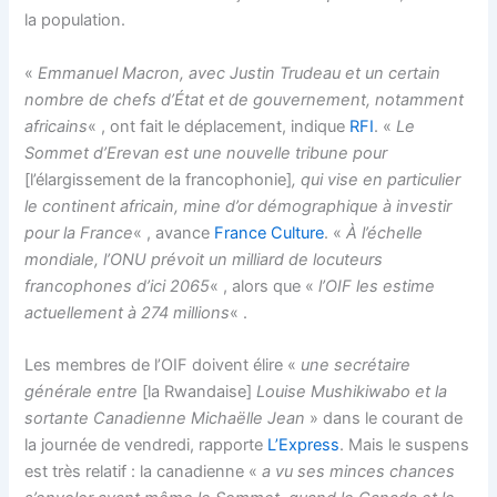
la population.
«
Emmanuel Macron, avec Justin Trudeau et un certain
nombre de chefs d’État et de gouvernement, notamment
africains
« , ont fait le déplacement, indique
RFI
. «
Le
Sommet d’Erevan est une nouvelle tribune pour
[l’élargissement de la francophonie]
, qui vise en particulier
le continent africain, mine d’or démographique à investir
pour la France
« , avance
France Culture
. «
À l’échelle
mondiale, l’ONU prévoit un milliard de locuteurs
francophones d’ici 2065
« , alors que «
l’OIF les estime
actuellement à 274 millions
« .
Les membres de l’OIF doivent élire «
une secrétaire
générale entre
[la Rwandaise]
Louise Mushikiwabo et la
sortante Canadienne Michaëlle Jean
» dans le courant de
la journée de vendredi, rapporte
L’Express
. Mais le suspens
est très relatif : la canadienne «
a vu ses minces chances