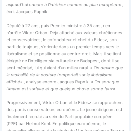
aujourd’hui encore à l’intérieur comme au plan européen
« ,
écrit Jacques Rupnik.
Député à 27 ans, puis Premier ministre à 35 ans, rien
n’arrête Viktor Orban. Déjà attaché aux valeurs chrétiennes
et conservatrices, le cofondateur et chef du Fidesz, son
parti de toujours, s’oriente dans un premier temps vers le
libéralisme et se positionne au centre-droit. Mais il se tient
éloigné de l’intelligentsia culturelle de Budapest, dont il se
sent méprisé, lui qui vient d’un milieu rural. «
On devine que
la radicalité de la posture l’emportait sur le libéralisme
affiché
« , analyse encore Jacques Rupnik. «
On sent que
l’image est surfaite et que quelque chose sonne faux
« .
Progressivement, Viktor Orban et le Fidesz se rapprochent
des partis conservateurs européens. Le jeune dirigeant est
finalement recruté au sein du Parti populaire européen
(PPE) par Helmut Kohl. En politique européenne, le
chancelier allemand de la chute du Mur fera même office de