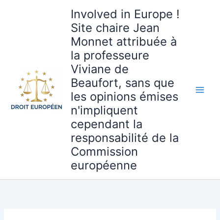
Aller
Involved in Europe !
au
Site chaire Jean
contenu
Monnet attribuée à
la professeure
Viviane de
Beaufort, sans que
les opinions émises
n'impliquent
cependant la
responsabilité de la
Commission
européenne