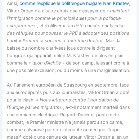
Ainsi,
comme l’explique le politologue bulgare Ivan Krastev
,
Viktor Orban n’a d’autre choix que d’essayer de «
maintenir
l’immigration comme le principal sujet pour la politique
européenne
« , et d’utiliser «
l’anxiété causée par la crise
des réfugiés pour pousser le PPE à adopter des positions
habituellement associées à l’extrême droite
« . Mais la
baisse du nombre d’arrivées joue contre le dirigeant
hongrois qui apparaît, selon M. Krastev, de plus en plus
comme le «
talon d’Achille
» de son camp, laissant croire à
une possible exclusion, ou du moins à une marginalisation.
Au Parlement européen de Strasbourg en septembre, face
aux eurodéputés puis aux journalistes, Viktor Orban a opté
pour le clash. «
Nous lutterons contre l’inondation de
l’Europe par les migrants
« , a-t-il notamment martelé dans
une ambiance électrique. Regard d’acier et posture de
combat, le Premier ministre n’a jamais perdu son calme,
comme galvanisé par son infériorité numérique. Trapu,
massif, doté d’une carrure de lutteur, Viktor Orban a, en un