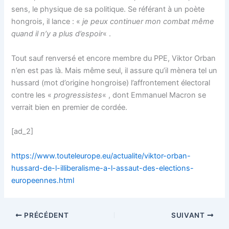
sens, le physique de sa politique. Se référant à un poète
hongrois, il lance : «
je peux continuer mon combat même
quand il n’y a plus d’espoir
« .
Tout sauf renversé et encore membre du PPE, Viktor Orban
n’en est pas là. Mais même seul, il assure qu’il mènera tel un
hussard (mot d’origine hongroise) l’affrontement électoral
contre les «
progressistes
« , dont Emmanuel Macron se
verrait bien en premier de cordée.
[ad_2]
https://www.touteleurope.eu/actualite/viktor-orban-
hussard-de-l-illiberalisme-a-l-assaut-des-elections-
europeennes.html
PRÉCÉDENT
SUIVANT