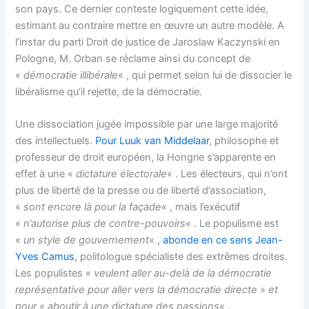
son pays. Ce dernier conteste logiquement cette idée,
estimant au contraire mettre en œuvre un autre modèle. A
l’instar du parti Droit de justice de Jaroslaw Kaczynski en
Pologne, M. Orban se réclame ainsi du concept de
«
démocratie illibérale
« , qui permet selon lui de dissocier le
libéralisme qu’il rejette, de la démocratie.
Une dissociation jugée impossible par une large majorité
des intellectuels.
Pour Luuk van Middelaar
, philosophe et
professeur de droit européen, la Hongrie s’apparente en
effet à une «
dictature électorale
« . Les électeurs, qui n’ont
plus de liberté de la presse ou de liberté d’association,
«
sont encore là pour la façade
« , mais l’exécutif
«
n’autorise plus de contre-pouvoirs
« . Le populisme est
«
un style de gouvernement
« ,
abonde en ce sens Jean-
Yves Camus
, politologue spécialiste des extrêmes droites.
Les populistes «
veulent aller au-delà de la démocratie
représentative pour aller vers la démocratie directe » et
pour « aboutir à une dictature des passions
« .