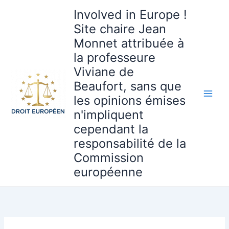
Aller
Involved in Europe !
au
Site chaire Jean
contenu
Monnet attribuée à
la professeure
Viviane de
Beaufort, sans que
les opinions émises
n'impliquent
cependant la
responsabilité de la
Commission
européenne