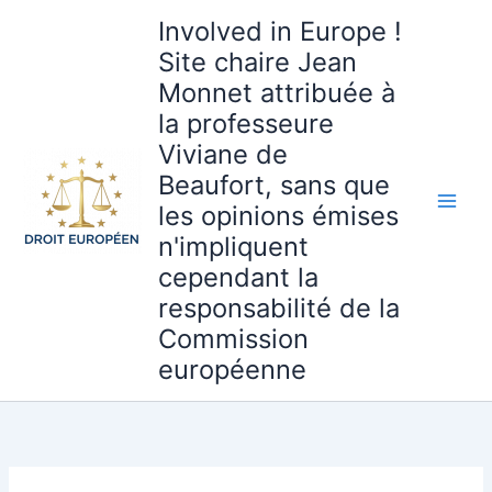
Aller
Involved in Europe !
au
Site chaire Jean
contenu
Monnet attribuée à
la professeure
Viviane de
Beaufort, sans que
les opinions émises
n'impliquent
cependant la
responsabilité de la
Commission
européenne