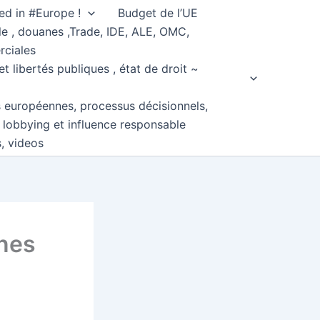
ed in #Europe !
Budget de l’UE
e , douanes ,Trade, IDE, ALE, OMC,
rciales
et libertés publiques , état de droit ~
s européennes, processus décisionnels,
, lobbying et influence responsable
s, videos
nnes