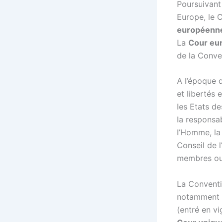
Poursuivant
Europe, le 
européenne
La
Cour eu
de la Conve
A l’époque d
et libertés 
les Etats d
la responsa
l’Homme, la
Conseil de 
membres ou 
La Conventi
notamment u
(entré en vi