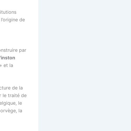
itutions
l’origine de
nstruire par
inston
» et la
cture de la
 le traité de
elgique, le
Norvège, la