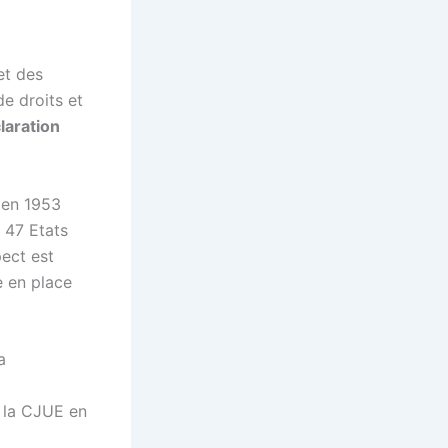
et des
e droits et
laration
 en 1953
s 47 Etats
ect est
 en place
a
e la CJUE en