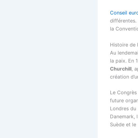
Conseil euro
différentes.
la Conventi
Histoire de
Au lendemai
la paix. En 
Churchill
, 
création d’u
Le Congrès d
future organ
Londres du 5
Danemark, la
Suède et le