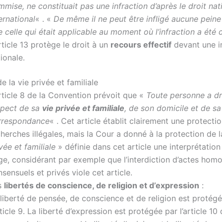
mise, ne constituait pas une infraction d’après le droit nat
ernational
« . «
De même il ne peut être infligé aucune peine
 celle qui était applicable au moment où l’infraction a ét
rticle 13 protège le droit à un
recours effectif
devant une i
ionale.
e la vie privée et familiale
rticle 8 de la Convention prévoit que «
Toute personne a dr
spect de sa
vie privée et familiale
, de son domicile et de sa
rrespondance
« . Cet article établit clairement une protecti
herches illégales, mais la Cour a donné à la protection de 
vée et familiale
» définie dans cet article une interprétatio
ge, considérant par exemple que l’interdiction d’actes hom
sensuels et privés viole cet article.
s
libertés de conscience, de religion et d’expression
:
liberté de pensée, de conscience et de religion est protég
rticle 9. La liberté d’expression est protégée par l’article 10