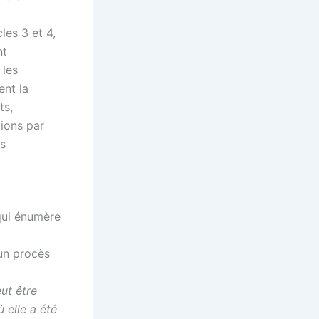
les 3 et 4,
nt
 les
ent la
ts,
tions par
es
 qui énumère
’un procès
ut être
 elle a été