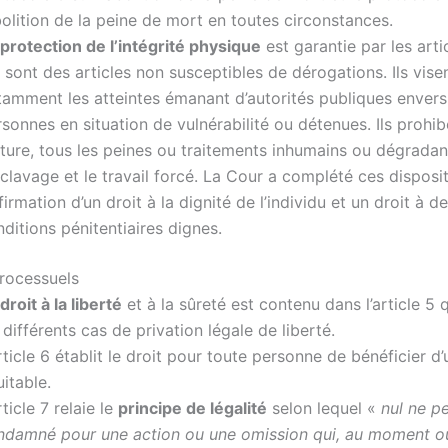
bolition de la peine de mort en toutes circonstances.
protection de l’intégrité physique
est garantie par les artic
 sont des articles non susceptibles de dérogations. Ils vise
tamment les atteintes émanant d’autorités publiques envers
sonnes en situation de vulnérabilité ou détenues. Ils prohib
ture, tous les peines ou traitements inhumains ou dégradan
sclavage et le travail forcé. La Cour a complété ces disposi
ffirmation d’un droit à la dignité de l’individu et un droit à d
ditions pénitentiaires dignes.
processuels
droit à la liberté
et à la sûreté est contenu dans l’article 5
 différents cas de privation légale de liberté.
rticle 6 établit le droit pour toute personne de bénéficier d
itable.
rticle 7 relaie le
principe de légalité
selon lequel «
nul ne pe
ndamné pour une action ou une omission qui, au moment où