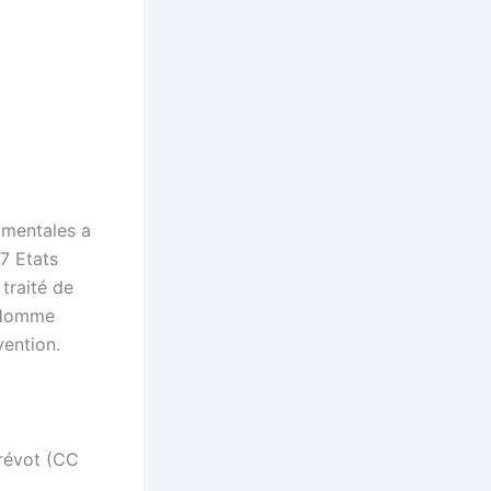
amentales a
47 Etats
traité de
l’Homme
vention.
révot (CC