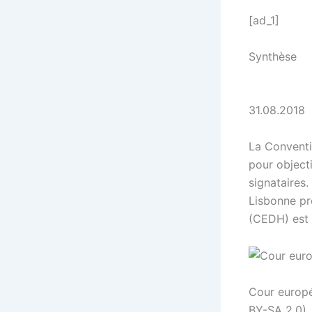
[ad_1]
Synthèse
31.08.2018
La Conventi
pour objecti
signataires.
Lisbonne pr
(CEDH) est l
Cour europé
BY-SA 2.0)