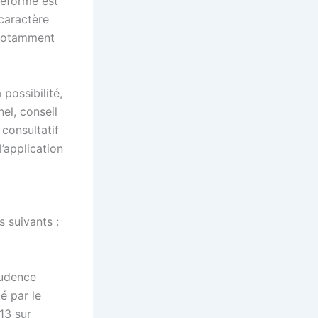
réforme est
 caractère
t notamment
 possibilité,
nel, conseil
consultatif
l’application
s suivants :
rudence
é par le
13 sur