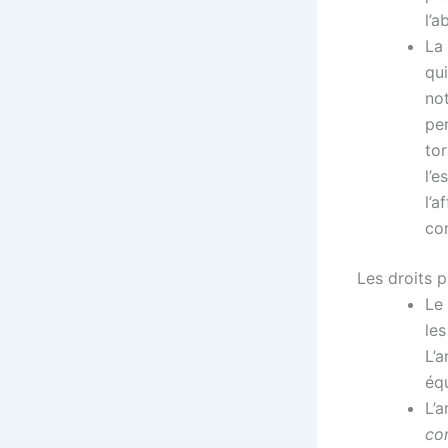
l’a
La
qui
no
per
tor
l’e
l’a
con
Les droits 
Le
les
L’a
équ
L’a
co