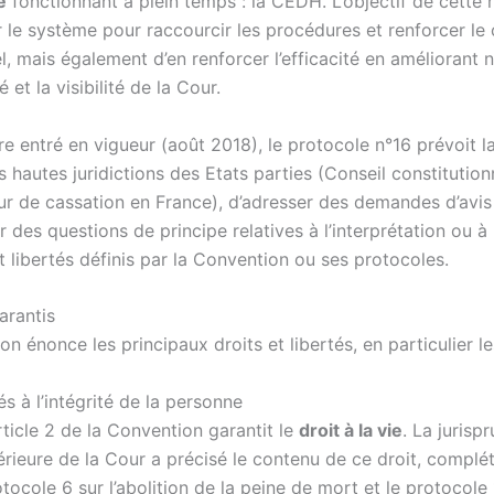
e
fonctionnant à plein temps : la CEDH. L’objectif de cette 
r le système pour raccourcir les procédures et renforcer le
el, mais également d’en renforcer l’efficacité en amélioran
té et la visibilité de la Cour.
re entré en vigueur (août 2018), le
protocole n°16
prévoit la
s hautes juridictions des Etats parties (Conseil constitution
our de cassation en France), d’adresser des demandes d’avis 
r des questions de principe relatives à l’interprétation ou à 
t libertés définis par la Convention ou ses protocoles.
arantis
n énonce les principaux droits et libertés, en particulier le
iés à l’intégrité de la personne
rticle 2 de la Convention garantit le
droit à la vie
. La jurisp
érieure de la Cour a précisé le contenu de ce droit, complét
tocole 6 sur l’abolition de la peine de mort et le protocole 