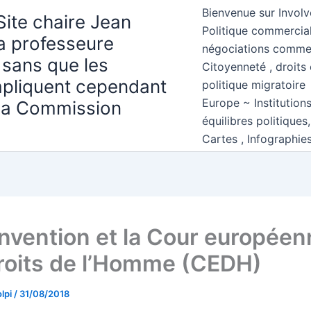
Bienvenue sur Involv
Site chaire Jean
Politique commercial
la professeure
négociations comme
 sans que les
Citoyenneté , droits 
mpliquent cependant
politique migratoire
Europe ~ Institution
 la Commission
équilibres politiques
Cartes , Infographie
nvention et la Cour europée
roits de l’Homme (CEDH)
lpi
/
31/08/2018