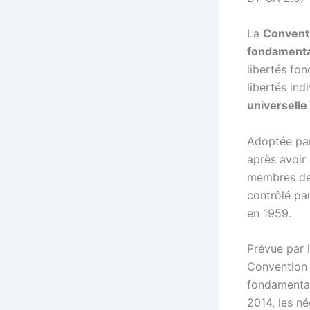
La
Conventi
fondamenta
libertés fo
libertés indi
universelle
Adoptée pa
après avoir 
membres de 
contrôlé pa
en 1959.
Prévue par 
Convention p
fondamentau
2014, les né