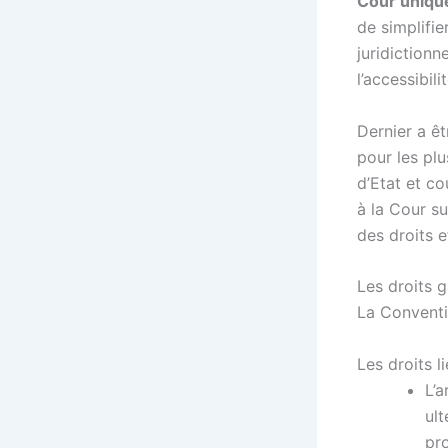
Cour uniqu
de simplifie
juridictionn
l’accessibili
Dernier a êt
pour les plu
d’Etat et c
à la Cour su
des droits e
Les droits g
La Conventio
Les droits l
L’a
ult
pro