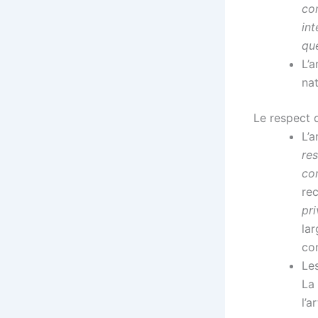
com
int
que
L’a
nat
Le respect d
L’a
re
co
rec
pri
lar
con
Le
La 
l’a