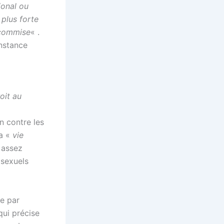
ional ou
 plus forte
é commise
« .
nstance
oit au
on contre les
la «
vie
n assez
osexuels
ée par
 qui précise