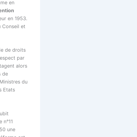
mme en
ention
ueur en 1953.
u Conseil et
ie de droits
respect par
tagent alors
s de
Ministres du
s Etats
ubit
e n°11
950 une