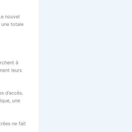
Le nouvel
 une totale
erchent à
ment leurs
es d’accès.
ique, une
rées ne fait