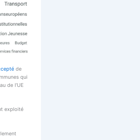
ccepté
de
communes qui
eau de l’UE
t exploité
rlement