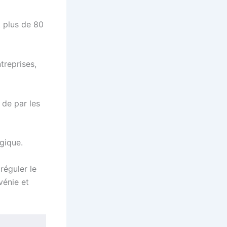
t plus de 80
treprises,
 de par les
lgique.
réguler le
vénie et