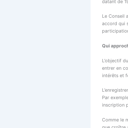
datant de 1
Le Conseil a
accord qui s
participatio
Qui approch
L’objectif d
entrer en c
intérêts et
L’enregistre
Par exemple
inscription 
Comme le mo
que croître 