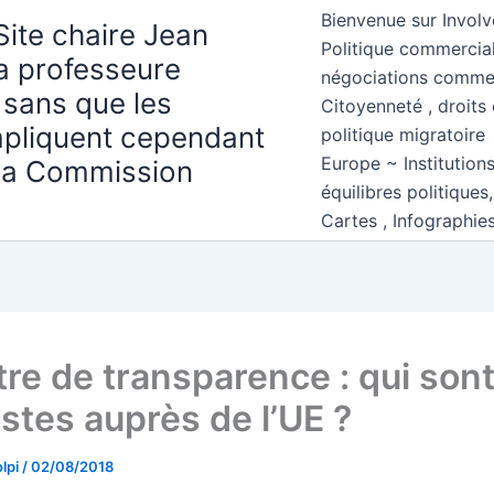
Bienvenue sur Involv
Site chaire Jean
Politique commercial
la professeure
négociations comme
 sans que les
Citoyenneté , droits 
mpliquent cependant
politique migratoire
Europe ~ Institution
 la Commission
équilibres politiques
Cartes , Infographie
tre de transparence : qui sont
istes auprès de l’UE ?
lpi
/
02/08/2018