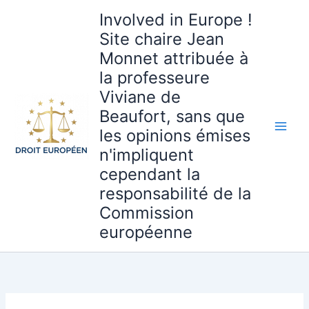
Aller
Involved in Europe !
au
Site chaire Jean
contenu
Monnet attribuée à
la professeure
Viviane de
Beaufort, sans que
les opinions émises
n'impliquent
cependant la
responsabilité de la
Commission
européenne