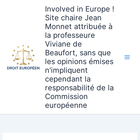
Aller
Involved in Europe !
au
Site chaire Jean
contenu
Monnet attribuée à
la professeure
Viviane de
Beaufort, sans que
les opinions émises
n'impliquent
cependant la
responsabilité de la
Commission
européenne