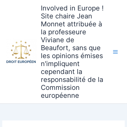
Aller
Involved in Europe !
au
Site chaire Jean
contenu
Monnet attribuée à
la professeure
Viviane de
Beaufort, sans que
les opinions émises
n'impliquent
cependant la
responsabilité de la
Commission
européenne