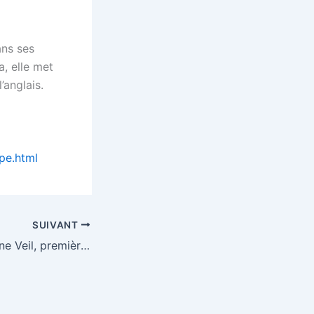
ans ses
a, elle met
’anglais.
ope.html
SUIVANT
Biographie : Simone Veil, première femme présidente du Parlement européen (1927 – 2017)