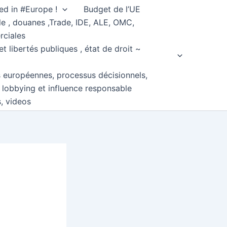
ed in #Europe !
Budget de l’UE
e , douanes ,Trade, IDE, ALE, OMC,
rciales
et libertés publiques , état de droit ~
s européennes, processus décisionnels,
, lobbying et influence responsable
s, videos