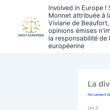
Aller
Involved in Europe ! 
au
Monnet attribuée à 
contenu
Viviane de Beaufort,
opinions émises n'i
la responsabilité de
européenne
La div
Par
Lambert Vo
[ad_1]