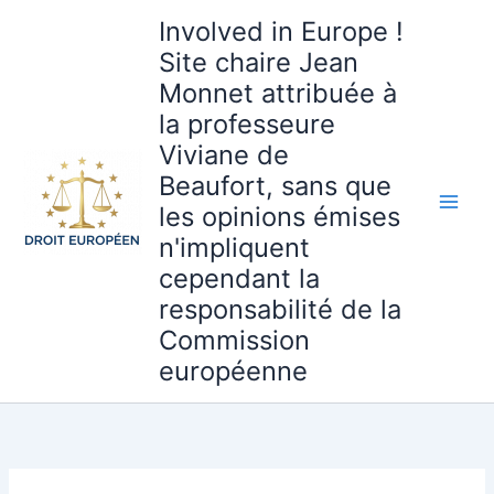
Aller
Involved in Europe !
au
Site chaire Jean
contenu
Monnet attribuée à
la professeure
Viviane de
Beaufort, sans que
les opinions émises
n'impliquent
cependant la
responsabilité de la
Commission
européenne