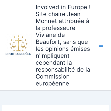
Aller
Involved in Europe !
au
Site chaire Jean
contenu
Monnet attribuée à
la professeure
Viviane de
Beaufort, sans que
les opinions émises
n'impliquent
cependant la
responsabilité de la
Commission
européenne