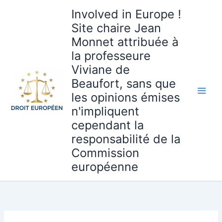
Aller
Involved in Europe !
au
Site chaire Jean
contenu
Monnet attribuée à
la professeure
Viviane de
Beaufort, sans que
les opinions émises
n'impliquent
cependant la
responsabilité de la
Commission
européenne