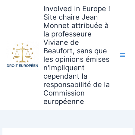
Aller
Involved in Europe !
au
Site chaire Jean
contenu
Monnet attribuée à
la professeure
Viviane de
Beaufort, sans que
les opinions émises
n'impliquent
cependant la
responsabilité de la
Commission
européenne