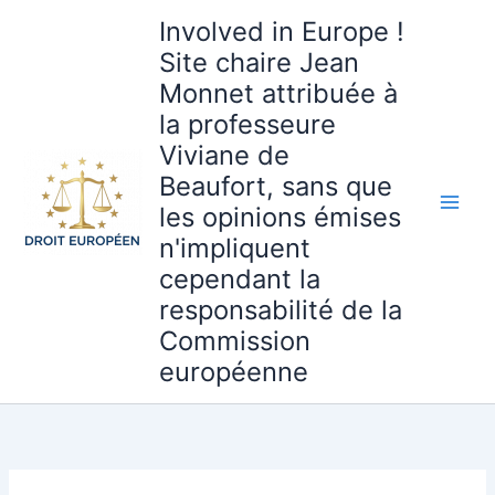
Aller
Involved in Europe !
au
Site chaire Jean
contenu
Monnet attribuée à
la professeure
Viviane de
Beaufort, sans que
les opinions émises
n'impliquent
cependant la
responsabilité de la
Commission
européenne