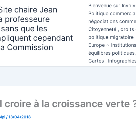
Bienvenue sur Involv
Site chaire Jean
Politique commercial
la professeure
négociations comme
 sans que les
Citoyenneté , droits 
mpliquent cependant
politique migratoire
Europe ~ Institution
 la Commission
équilibres politiques
Cartes , Infographie
l croire à la croissance verte 
lpi
/
13/04/2018