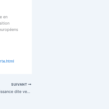
te en
sition
 européens
rte.html
SUIVANT
L’Europe et la croissance dite verte