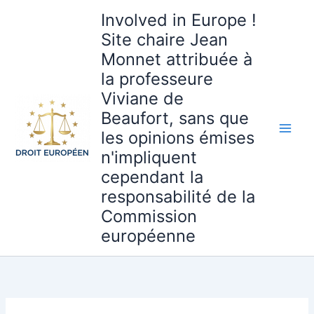
Aller
Involved in Europe !
au
Site chaire Jean
contenu
Monnet attribuée à
la professeure
Viviane de
Beaufort, sans que
les opinions émises
n'impliquent
cependant la
responsabilité de la
Commission
européenne