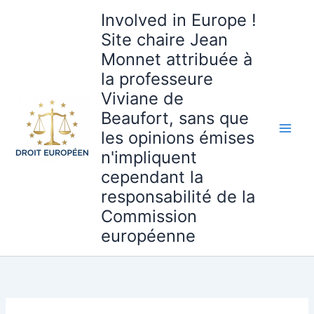
Aller
Involved in Europe !
au
Site chaire Jean
contenu
Monnet attribuée à
la professeure
Viviane de
Beaufort, sans que
les opinions émises
n'impliquent
cependant la
responsabilité de la
Commission
européenne