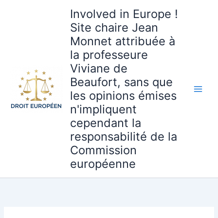
Aller
Involved in Europe !
au
Site chaire Jean
contenu
Monnet attribuée à
la professeure
Viviane de
Beaufort, sans que
les opinions émises
n'impliquent
cependant la
responsabilité de la
Commission
européenne