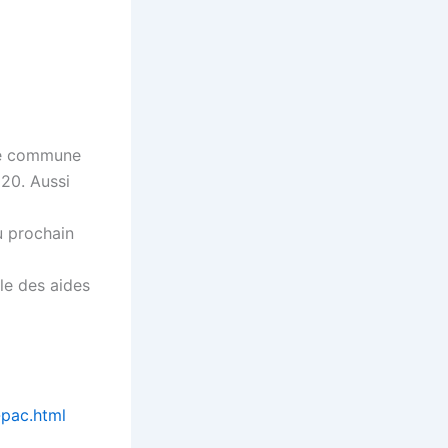
ole commune
020. Aussi
u prochain
lle des aides
-pac.html