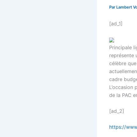
Par
Lambert Vo
[ad_1]
Principale 
représente 
célèbre que
actuellemen
cadre budgé
L’occasion p
de la PAC e
[ad_2]
https://www