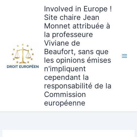
Aller
Involved in Europe !
au
Site chaire Jean
contenu
Monnet attribuée à
la professeure
Viviane de
Beaufort, sans que
les opinions émises
n'impliquent
cependant la
responsabilité de la
Commission
européenne