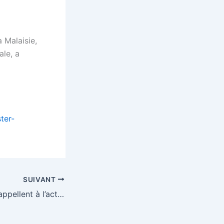
a Malaisie,
ale, a
ter-
SUIVANT
Les eurodéputés appellent à l’action pour les Rohingyas