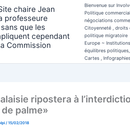
Bienvenue sur Involv
Site chaire Jean
Politique commercial
la professeure
négociations comme
 sans que les
Citoyenneté , droits 
mpliquent cependant
politique migratoire
Europe ~ Institution
 la Commission
équilibres politiques
Cartes , Infographie
laisie ripostera à l’interdicti
e de palme»
lpi
/
15/02/2018