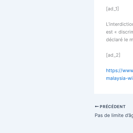
[ad_1]
L’interdicti
est « discri
déclaré le 
[ad_2]
https://www
malaysia-wi
PRÉCÉDENT
Pas de limite d’