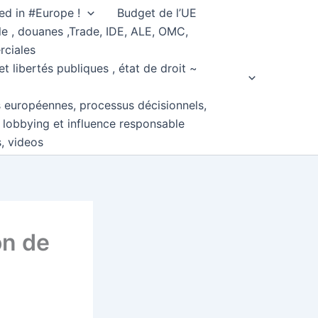
ed in #Europe !
Budget de l’UE
e , douanes ,Trade, IDE, ALE, OMC,
rciales
et libertés publiques , état de droit ~
s européennes, processus décisionnels,
, lobbying et influence responsable
s, videos
on de