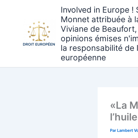
Aller
Involved in Europe ! 
au
Monnet attribuée à 
contenu
Viviane de Beaufort,
opinions émises n'i
la responsabilité de
européenne
«La Ma
l’huil
Par
Lambert Vo