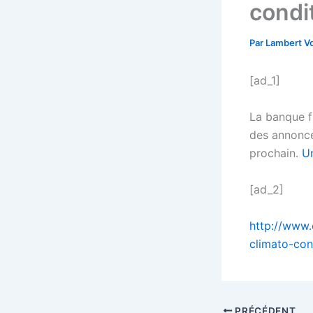
condi
Par
Lambert Vo
[ad_1]
La banque fr
des annonce
prochain.
Un
[ad_2]
http://www.
climato-con
PRÉCÉDENT