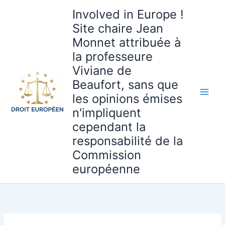
Aller
Involved in Europe !
au
Site chaire Jean
contenu
Monnet attribuée à
la professeure
Viviane de
Beaufort, sans que
les opinions émises
n'impliquent
cependant la
responsabilité de la
Commission
européenne