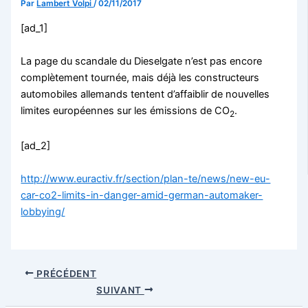
Par
Lambert Volpi
/
02/11/2017
[ad_1]
La page du scandale du Dieselgate n’est pas encore
complètement tournée, mais déjà les constructeurs
automobiles allemands tentent d’affaiblir de nouvelles
limites européennes sur les émissions de CO
.
2
[ad_2]
http://www.euractiv.fr/section/plan-te/news/new-eu-
car-co2-limits-in-danger-amid-german-automaker-
lobbying/
PRÉCÉDENT
SUIVANT