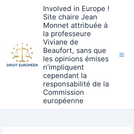
Aller
Involved in Europe !
au
Site chaire Jean
contenu
Monnet attribuée à
la professeure
Viviane de
Beaufort, sans que
les opinions émises
n'impliquent
cependant la
responsabilité de la
Commission
européenne