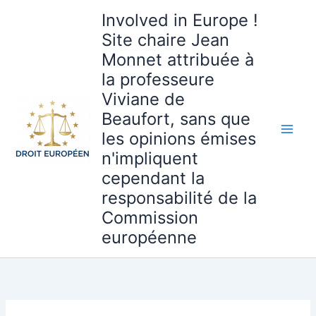
Aller
Involved in Europe !
au
Site chaire Jean
contenu
Monnet attribuée à
la professeure
Viviane de
Beaufort, sans que
les opinions émises
n'impliquent
cependant la
responsabilité de la
Commission
européenne