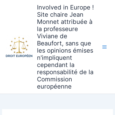
Aller
Involved in Europe !
au
Site chaire Jean
contenu
Monnet attribuée à
la professeure
Viviane de
Beaufort, sans que
les opinions émises
n'impliquent
cependant la
responsabilité de la
Commission
européenne