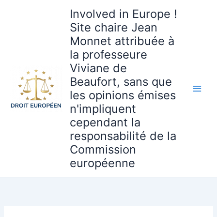
Aller
Involved in Europe !
au
Site chaire Jean
contenu
Monnet attribuée à
la professeure
Viviane de
Beaufort, sans que
les opinions émises
n'impliquent
cependant la
responsabilité de la
Commission
européenne